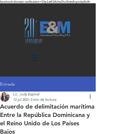
facebook-domain-verification=33p1w61lfchw2hz3mts6cpzvky9u9r
Entrada
Lic. Judy Espinal
12 jul 2021
3 min de lectura
Acuerdo de delimitación marítima
Entre la República Dominicana y
el Reino Unido de Los Países
Bajos