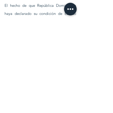
El hecho de que República Dominicana 
haya declarado su condición de Estado 
archipelágico mediante la ley 66-07, le 
agrega un elemento adicional a las 
discusiones pendientes con sus vecinos 
para lograr los respectivos acuerdos 
limítrofes.