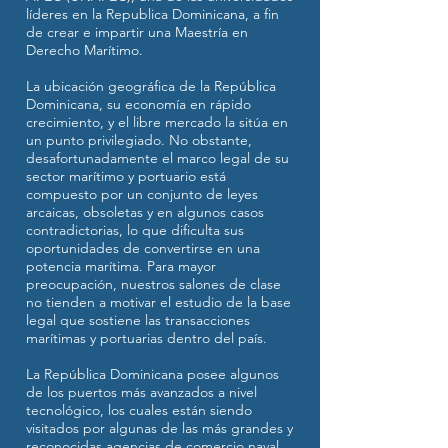
líderes en la Republica Dominicana, a fin
de crear e impartir una Maestría en
Derecho Marítimo.
La ubicación geográfica de la República
Dominicana, su economía en rápido
crecimiento, y el libre mercado la sitúa en
un punto privilegiado. No obstante,
desafortunadamente el marco legal de su
sector marítimo y portuario está
compuesto por un conjunto de leyes
arcaicas, obsoletas y en algunos casos
contradictorias, lo que dificulta sus
oportunidades de convertirse en una
potencia marítima. Para mayor
preocupación, nuestros salones de clase
no tienden a motivar el estudio de la base
legal que sostiene las transacciones
marítimas y portuarias dentro del país.
La República Dominicana posee algunos
de los puertos más avanzados a nivel
tecnológico, los cuales están siendo
visitados por algunas de las más grandes y
reconocidas agencias de comercio naval.