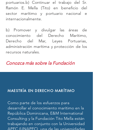
portuarios.b) Continuar el trabajo del Sr.
Ramón E. Mella (Tito) en beneficio del
sector marítimo y portuario nacional e
internacionalmente.
b) Promover y divulgar las áreas de
conocimiento del Derecho Marítimo,
Derecho del Mar, Leyes Portuarias,
administración marítima y protección de los
recursos naturales.
Conozca más sobre la Fundación
MAESTRÍA EN DERECHO MARÍTIMO
Como parte de los esfuerzos para
desarrollar el conocimiento marítimo en la
República Dominicana, E&M International
Consulting y la Fundación Tito Mella están
trabajando en conjunto con la Universidad
APEC (UNAPEC), una de las universidades