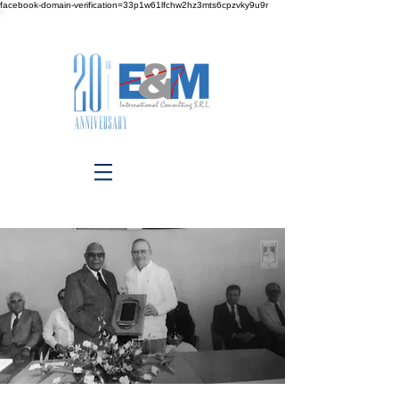
facebook-domain-verification=33p1w61lfchw2hz3mts6cpzvky9u9r