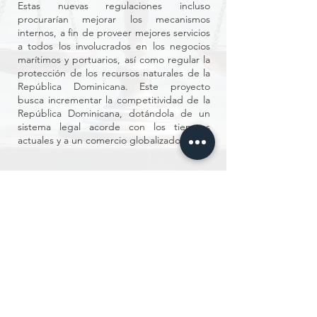
Estas nuevas regulaciones incluso
procurarían mejorar los mecanismos
internos, a fin de proveer mejores servicios
a todos los involucrados en los negocios
marítimos y portuarios, así como regular la
protección de los recursos naturales de la
República Dominicana. Este proyecto
busca incrementar la competitividad de la
República Dominicana, dotándola de un
sistema legal acorde con los tiempos
actuales y a un comercio globalizado.
SEMINARIO EJECUTIVO SOBRE
DRAGADO PORTUARIO
La Fundación Tito Mella en colaboración con
la Armada de la República Dominicana,
el Grupo de Consultores Piedroba y la
Comisión Interamericana de Puertos de la
Organización de Estados Americanos
CIP/OEA en su compromiso de fortalecer las